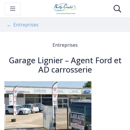
Gestion des traceurs
Aller
Re
au
contenu
Entreprises
Entreprises
Garage Lignier – Agent Ford et
AD carrosserie